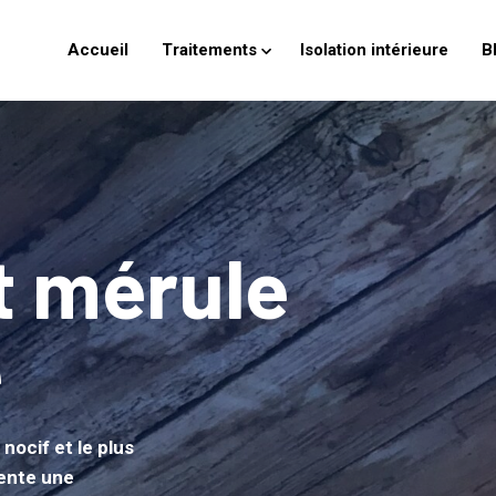
Accueil
Traitements
Isolation intérieure
B
t mérule
e
nocif et le plus
sente une