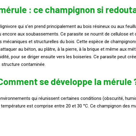
mérule : ce champignon si redout
gnivore qui s’en prend principalement au bois résineux ou aux feuillu
ou encore aux soubassements. Ce parasite se nourrit de cellulose et 
étés mécaniques et structurelles du bois. Cette espèce de champigno
s’attaquer au béton, au plâtre, à la pierre, à la brique et même aux 
midité, pour se diriger ensuite vers les boiseries. Ce parasite peut c
la structure contaminée.
Comment se développe la mérule 
ironnements qui réunissent certaines conditions (obscurité, humidit
 température est comprise entre 20 et 30 °C. Ce champignon des ma