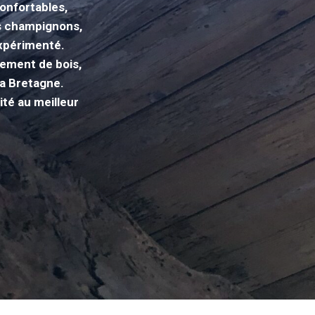
confortables,
es champignons,
expérimenté.
tement de bois,
la Bretagne.
té au meilleur