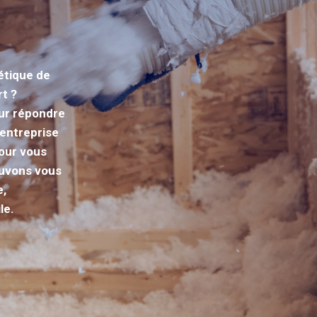
étique de
t ?
pour répondre
 entreprise
pour vous
uvons vous
e,
le.