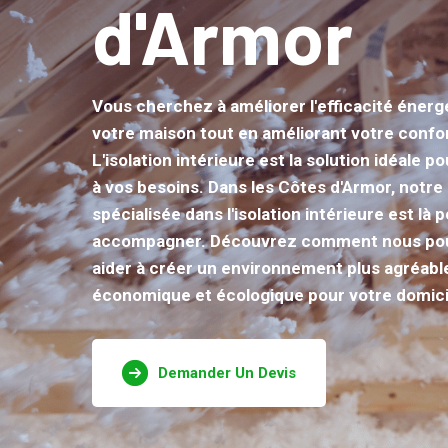
d'Armor
Vous cherchez à améliorer l'efficacité énerg
votre maison tout en améliorant votre confor
L'isolation intérieure est la solution idéale 
à vos besoins. Dans les Côtes d'Armor, notre
spécialisée dans l'isolation intérieure est là 
accompagner. Découvrez comment nous po
aider à créer un environnement plus agréabl
économique et écologique pour votre domici
Demander Un Devis